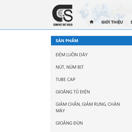
GIỚI THIỆU
SẢN PHẨM
ĐỆM LUỒN DÂY
NÚT, NÚM BỊT
TUBE CAP
GIOĂNG TỦ ĐIỆN
GIẢM CHẤN, GIẢM RUNG, CHÂN
MÁY
GIOĂNG ĐÙN